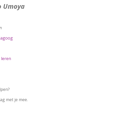
io Umoya
n
dagoog
 leren
lpen?
aag met je mee.