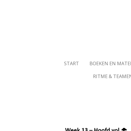
Ga
direct
naar
de
hoofdinhoud
START
BOEKEN EN MATE
RITME & TEAME