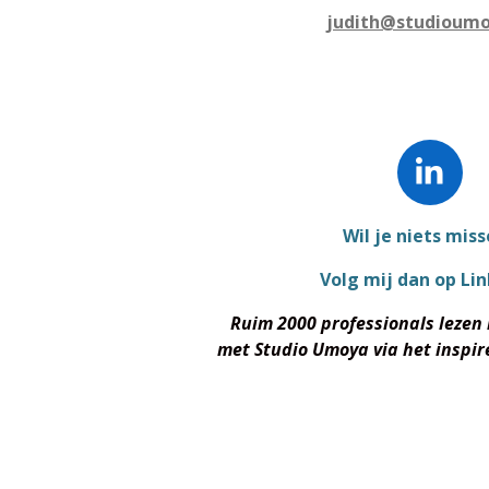
judith@studioumo
L
i
Wil je niets mis
n
k
Volg mij dan op Lin
e
Ruim 2000 professionals lezen
d
met
Studio Umoya via het inspi
I
n