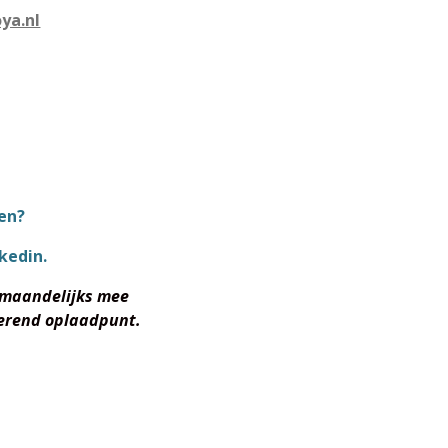
ya.nl
sen?
kedin.
 maandelijks mee
rerend oplaadpunt.