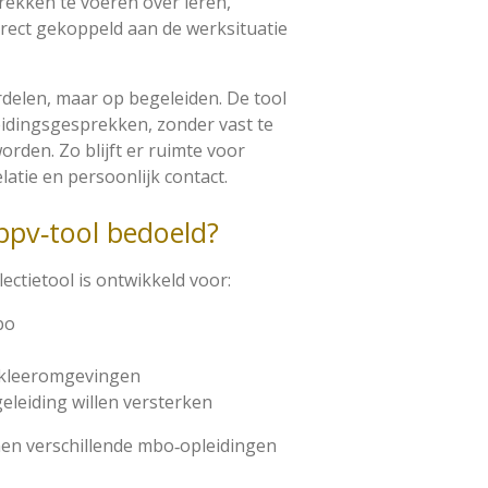
rekken te voeren over leren,
irect gekoppeld aan de werksituatie
rdelen, maar op begeleiden. De tool
eidingsgesprekken, zonder vast te
rden. Zo blijft er ruimte voor
latie en persoonlijk contact.
 bpv‑tool bedoeld?
ectietool is ontwikkeld voor:
bo
ijkleeromgevingen
eleiding willen versterken
nen verschillende mbo‑opleidingen