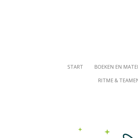
Ga
direct
naar
de
hoofdinhoud
START
BOEKEN EN MATE
RITME & TEAME