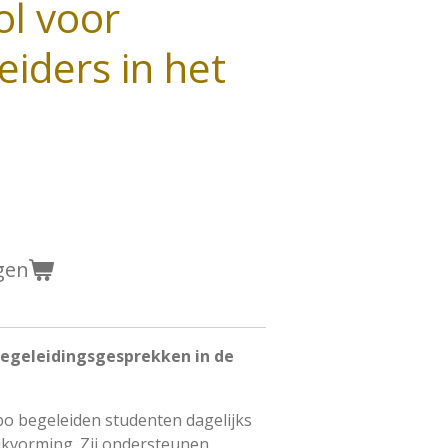
ol voor
eiders in het
gen
begeleidingsgesprekken in de
bo begeleiden studenten dagelijks
jkvorming. Zij ondersteunen