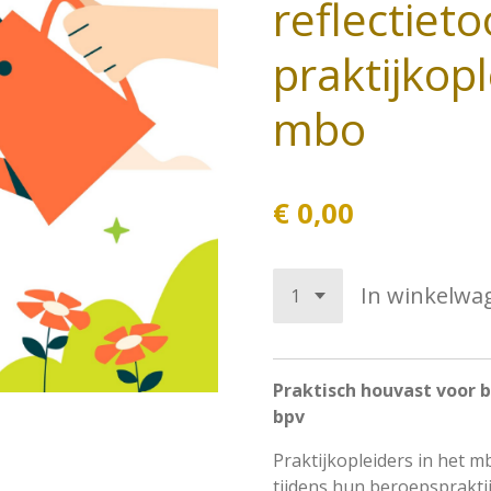
reflectieto
praktijkopl
mbo
€ 0,00
In winkelwa
Praktisch houvast voor 
bpv
Praktijkopleiders in het m
tijdens hun beroepsprakti