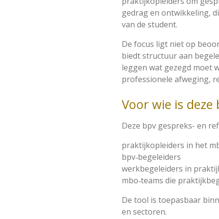
praktijkopleiders om gesp
gedrag en ontwikkeling, d
van de student.
De focus ligt niet op beoo
biedt structuur aan begel
leggen wat gezegd moet wo
professionele afweging, re
Voor wie is deze
Deze bpv gespreks- en refl
praktijkopleiders in het m
bpv‑begeleiders
werkbegeleiders in prakt
mbo‑teams die praktijkbeg
De tool is toepasbaar bin
en sectoren.