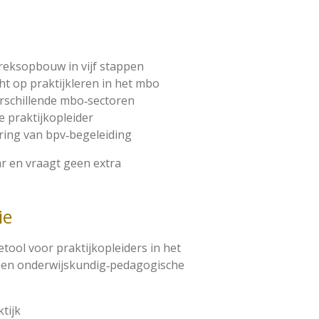
reksopbouw in vijf stappen
ht op praktijkleren in het mbo
erschillende mbo‑sectoren
e praktijkopleider
ing van bpv‑begeleiding
ar en vraagt geen extra
ie
etool voor praktijkopleiders in het
 een onderwijskundig‑pedagogische
ktijk