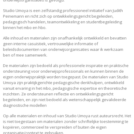
onderwijsorganisaties is gevolgd.
Studio Umoya is een zelfstandig professioneel initiatief van Judith
Peinemann en richt zich op ontwikkelingsgericht begeleiden,
pedagogisch handelen, teamontwikkeling en studentbegeleiding
binnen het mbo en hbo.
Alle inhoud en materialen zijn onafhankelijk ontwikkeld en bevatten
geen interne casuïstiek, vertrouwelijke informatie of
beleidsdocumenten van onderwijsorganisaties waar ik werkzaam
ben of mee samenwerk.
De materialen zijn bedoeld als professionele inspiratie en praktische
ondersteuning voor onderwijsprofessionals en kunnen binnen de
eigen onderwijspraktijk worden toegepast. De materialen van Studio
Umoya zijn praktijkgerichte pedagogische denkhulpen, ontwikkeld
vanuit ervaring in het mbo, pedagogische expertise en theoretische
inzichten. Ze ondersteunen reflectie en ontwikkelingsgericht
begeleiden, en zijn niet bedoeld als wetenschappelijk gevalideerde
diagnostische modellen
Op alle materialen en inhoud van Studio Umoya rust auteursrecht. Het
is niet toegestaan om materialen zonder schriftelijke toestemming te
kopiëren, commercieel te verspreiden of buiten de eigen
organisatie/context te gebruiken.