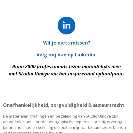
L
i
Wil je niets missen?
n
k
Volg mij dan op Linkedin.
e
Ruim 2000 professionals lezen maandelijks mee
d
met
Studio Umoya via het inspirerend oplaadpunt.
I
n
Onafhankelijkheid, zorgvuldigheid & auteursrecht
De materialen, trainingen en begeleiding van
Studio Umoya
zijn
ontwikkeld vanuit brede pedagogische expertise, praktijkervaring
binnen het mbo en scholing die buiten mijn werkzaamheden binnen