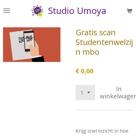
Ga
Studio Umoya
direct
naar
de
Gratis scan
hoofdinhoud
Studentenwelzij
n mbo
€ 0,00
In
winkelwage
Krijg snel inzicht in hoe