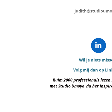
judith@studioumo
L
i
Wil je niets mis
n
k
Volg mij dan op Lin
e
Ruim 2000 professionals lezen
d
met
Studio Umoya via het inspi
I
n