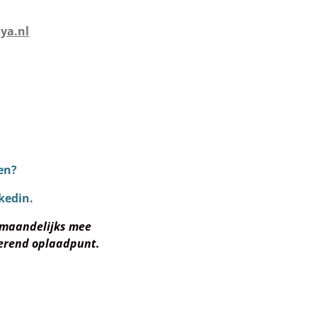
ya.nl
sen?
kedin.
 maandelijks mee
rerend oplaadpunt.