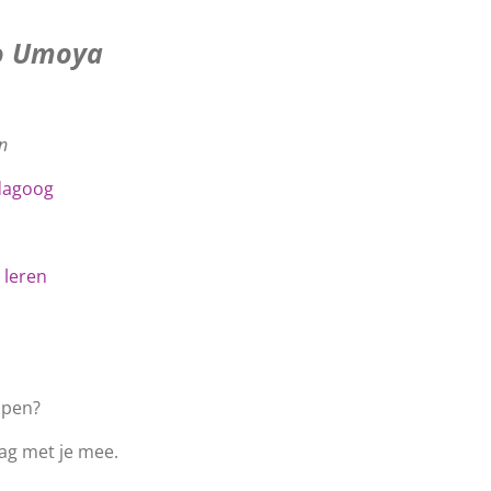
io Umoya
n
dagoog
 leren
lpen?
aag met je mee.