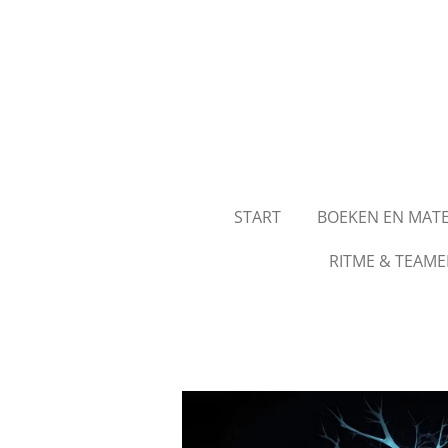
Ga
direct
naar
de
hoofdinhoud
START
BOEKEN EN MAT
RITME & TEAME