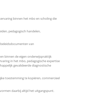
jkervaring binnen het mbo en scholing die
eleiden, pedagogisch handelen,
 of beleidsdocumenten van
nen binnen de eigen onderwijspraktijk
rvaring in het mbo, pedagogische expertise
chappelijk gevalideerde diagnostische
lijke toestemming te kopiëren, commercieel
ormen daarbij altijd het uitgangspunt.