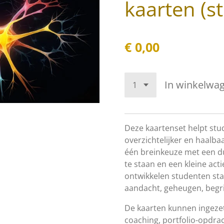
kaarten (s
€ 0,00
In winkelwa
Deze kaartenset helpt st
overzichtelijker en haalba
één breinkeuze met een duid
te staan en een kleine act
ontwikkelen studenten sta
aandacht, geheugen, begri
De kaarten kunnen ingezet
coaching, portfolio-opdra