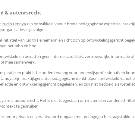
id & auteursrecht
n
Studio Umoya
zijn ontwikkeld vanuit brede pedagogische expertise, prakti
organisaties is gevolgd.
l initiatief van Judith Peinemann en richt zich op ontwikkelingsgericht beg
nnen het mbo en hbo.
 ontwikkeld en bevatten geen interne casuïstiek, vertrouwelijke informatie
n of mee samenwerk.
 inspiratie en praktische ondersteuning voor onderwijsprofessionals en kun
Umoya zijn praktijkgerichte pedagogische denkhulpen, ontwikkeld vanuit e
eflectie en ontwikkelingsgericht begeleiden, en zijn niet bedoeld als wetens
ya rust auteursrecht. Het is niet toegestaan om materialen zonder schrifte
e/context te gebruiken.
respect voor privacy en verantwoord omgaan met pedagogische vraagstukken v