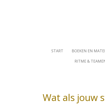
Ga
direct
naar
de
hoofdinhoud
START
BOEKEN EN MATE
RITME & TEAME
Wat als jouw s