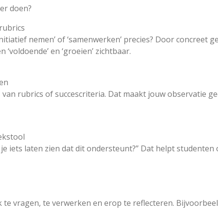
der doen?
rubrics
initiatief nemen’ of ‘samenwerken’ precies? Door concreet g
 ‘voldoende’ en ‘groeien’ zichtbaar.
ren
 van rubrics of succescriteria. Dat maakt jouw observatie g
ekstool
Kun je iets laten zien dat dit ondersteunt?” Dat helpt studen
te vragen, te verwerken en erop te reflecteren. Bijvoorbee