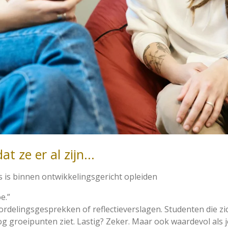
at ze er al zijn…
 is binnen ontwikkelingsgericht opleiden
e.”
rdelingsgesprekken of reflectieverslagen. Studenten die zi
 nog groeipunten ziet. Lastig? Zeker. Maar ook waardevol als 