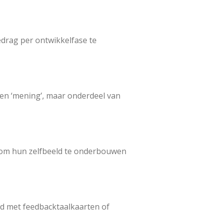
edrag per ontwikkelfase te
een ‘mening’, maar onderdeel van
ten om hun zelfbeeld te onderbouwen
ld met feedbacktaalkaarten of