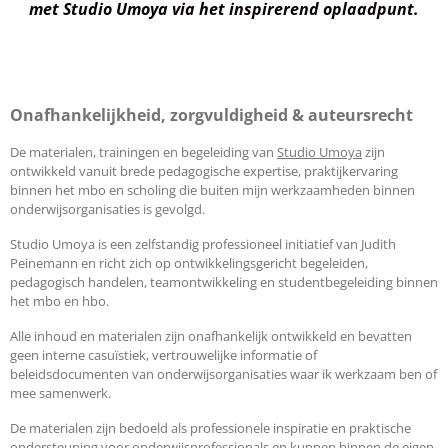
met
Studio Umoya via het inspirerend oplaadpunt.
I
n
Onafhankelijkheid, zorgvuldigheid & auteursrecht
De materialen, trainingen en begeleiding van
Studio Umoya
zijn
ontwikkeld vanuit brede pedagogische expertise, praktijkervaring
binnen het mbo en scholing die buiten mijn werkzaamheden binnen
onderwijsorganisaties is gevolgd.
Studio Umoya is een zelfstandig professioneel initiatief van Judith
Peinemann en richt zich op ontwikkelingsgericht begeleiden,
pedagogisch handelen, teamontwikkeling en studentbegeleiding binnen
het mbo en hbo.
Alle inhoud en materialen zijn onafhankelijk ontwikkeld en bevatten
geen interne casuïstiek, vertrouwelijke informatie of
beleidsdocumenten van onderwijsorganisaties waar ik werkzaam ben of
mee samenwerk.
De materialen zijn bedoeld als professionele inspiratie en praktische
ondersteuning voor onderwijsprofessionals en kunnen binnen de eigen