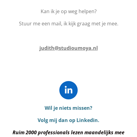
Kan ik je op weg helpen?
Stuur me een mail, ik kijk graag met je mee.
judith@studioumoya.nl
L
i
Wil je niets missen?
n
k
Volg mij dan op Linkedin.
e
Ruim 2000 professionals lezen maandelijks mee
d