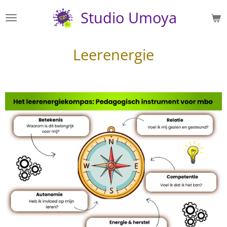
Ga
Studio Umoya
direct
naar
de
Leerenergie
hoofdinhoud