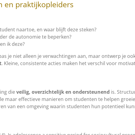
n en praktijkopleiders
tudent naartoe, en waar blijft deze steken?
nder de autonomie te beperken?
ken ik deze?
pas je niet alleen je verwachtingen aan, maar ontwerp je oo
t
. Kleine, consistente acties maken het verschil voor motiva
ing die
veilig, overzichtelijk en ondersteunend
is. Structu
e maar effectieve manieren om studenten te helpen groeien.
reëren van een omgeving waarin studenten hun potentieel ku
(2014). Is adolescence a sensitive period for sociocultural pro