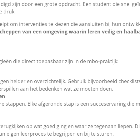
digd zijn door een grote opdracht. Een student die snel geï
e druk.
pt om interventies te kiezen die aansluiten bij hun ontwikke
cheppen van een omgeving waarin leren veilig en haalba
ieën die direct toepasbaar zijn in de mbo-praktijk:
n helder en overzichtelijk. Gebruik bijvoorbeeld checklis
verspillen aan het bedenken wat ze moeten doen.
en
ere stappen. Elke afgeronde stap is een succeservaring die 
erugkijken op wat goed ging en waar ze tegenaan liepen. Dit
un eigen leerproces te begrijpen en bij te sturen.