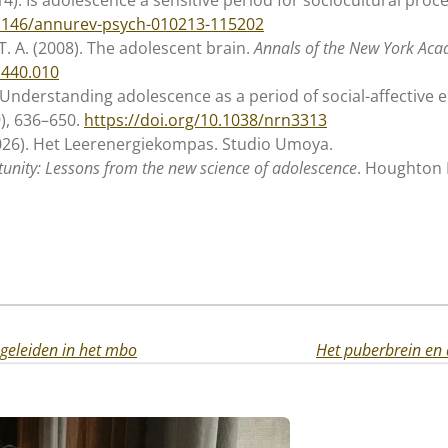
.1146/annurev-psych-010213-115202
, T. A. (2008). The adolescent brain.
Annals of the New York Aca
1440.010
). Understanding adolescence as a period of social-affective 
9), 636–650.
https://doi.org/10.1038/nrn3313
2026). Het Leerenergiekompas. Studio Umoya.
tunity: Lessons from the new science of adolescence
. Houghton 
egeleiden in het mbo
Het puberbrein en 