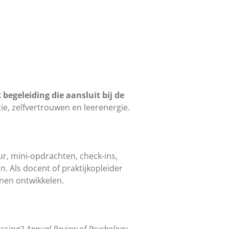
k
begeleiding die aansluit bij de
tie, zelfvertrouwen en leerenergie.
ur, mini-opdrachten, check-ins,
 Als docent of praktijkopleider
nnen ontwikkelen.
cessing?
Annual Review of Psychology,