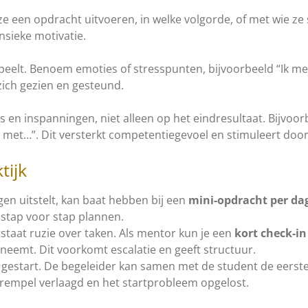
 ze een opdracht uitvoeren, in welke volgorde, of met wie 
nsieke motivatie.
speelt. Benoem emoties of stresspunten, bijvoorbeeld “Ik merk 
zich gezien en gesteund.
 en inspanningen, niet alleen op het eindresultaat. Bijvoorb
r met…”. Dit versterkt competentiegevoel en stimuleert do
tijk
agen uitstelt, kan baat hebben bij een
mini-opdracht per da
j stap voor stap plannen.
taat ruzie over taken. Als mentor kun je een
kort check-i
 neemt. Dit voorkomt escalatie en geeft structuur.
 gestart. De begeleider kan samen met de student de eerst
rempel verlaagd en het startprobleem opgelost.