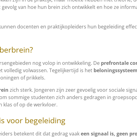
et gevolg van hoe hun brein zich ontwikkelt en hoe ze informa
kunnen docenten en praktijkopleiders hun begeleiding effe
uberbrein?
ersengebieden nog volop in ontwikkeling. De
prefrontale co
 volledig volwassen. Tegelijkertijd is het
beloningssystee
oningen of prikkels.
rein
zich sterk. Jongeren zijn zeer gevoelig voor sociale si
aarom sommige studenten zich anders gedragen in groepso
 klas of op de werkvloer.
is voor begeleiding
iders betekent dit dat gedrag vaak
een signaal is, geen p