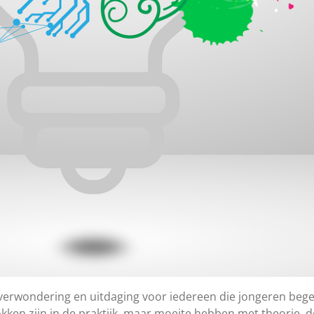
verwondering en uitdaging voor iedereen die jongeren begele
kken zijn in de praktijk, maar moeite hebben met theorie, 