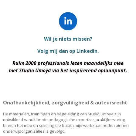
L
i
Wil je niets missen?
n
k
Volg mij dan op Linkedin.
e
Ruim 2000 professionals lezen maandelijks mee
d
met
Studio Umoya via het inspirerend oplaadpunt.
I
n
Onafhankelijkheid, zorgvuldigheid & auteursrecht
De materialen, trainingen en begeleiding van
Studio Umoya
zijn
ontwikkeld vanuit brede pedagogische expertise, praktijkervaring
binnen het mbo en scholing die buiten mijn werkzaamheden binnen
onderwijsorganisaties is gevolgd.