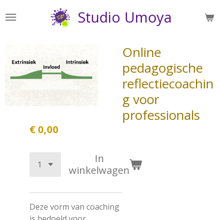
Ga
Studio Umoya
direct
naar
de
Online
hoofdinhoud
pedagogische
reflectiecoachin
g voor
professionals
€ 0,00
In
winkelwagen
Deze vorm van coaching
is bedoeld voor